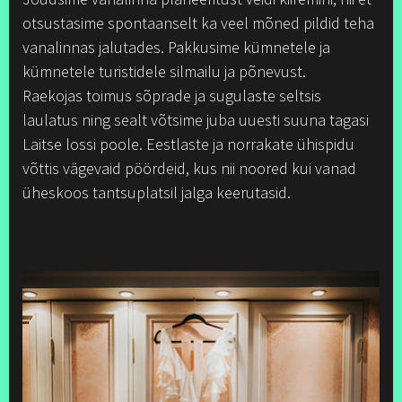
otsustasime spontaanselt ka veel mõned pildid teha
vanalinnas jalutades. Pakkusime kümnetele ja
kümnetele turistidele silmailu ja põnevust.
Raekojas toimus sõprade ja sugulaste seltsis
laulatus ning sealt võtsime juba uuesti suuna tagasi
Laitse lossi poole. Eestlaste ja norrakate ühispidu
võttis vägevaid pöördeid, kus nii noored kui vanad
üheskoos tantsuplatsil jalga keerutasid.