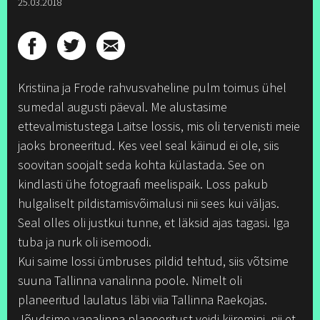
25.03.2018
Kristiina ja Frode rahvusvaheline pulm toimus ühel
sumedal augusti päeval. Me alustasime
ettevalmistustega Laitse lossis, mis oli tervenisti meie
jaoks broneeritud. Kes veel seal käinud ei ole, siis
soovitan soojalt seda kohta külastada. See on
kindlasti ühe fotograafi meelispaik. Loss pakub
hulgaliselt pildistamisvõimalusi nii sees kui väljas.
Seal olles oli justkui tunne, et läksid ajas tagasi. Iga
tuba ja nurk oli isemoodi.
Kui saime lossi ümbruses pildid tehtud, siis võtsime
suuna Tallinna vanalinna poole. Nimelt oli
planeeritud laulatus läbi viia Tallinna Raekojas.
Jõudsime vanalinna planeeritust veidi kiiremini, nii et